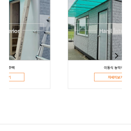
I
Hanil
nterior
이동식 농막주택
자세히보기